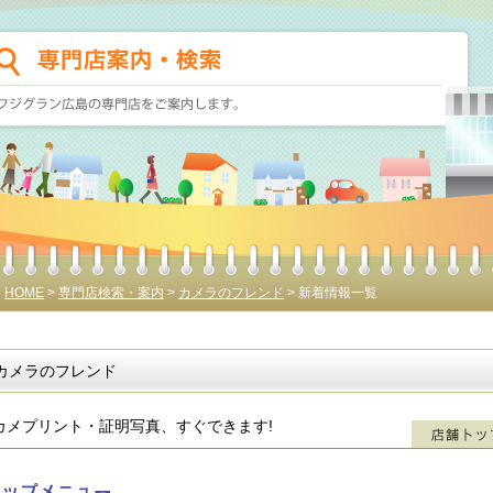
HOME
>
専門店検索・案内
>
カメラのフレンド
> 新着情報一覧
カメラのフレンド
カメプリント・証明写真、すぐできます!