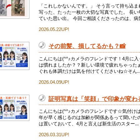
「これしかないんです。」 そう言って持ち込ま
写った、たった一枚の大切な写真でした。 長い
ていた思い出。 今回ご相談くださったのは、病気と
2026.05.22UP!
その前髪、損してるかも？📸
こんにちは(^^♪カメラのフレンドです！4月に
は慣れましたか？？新しい環境で疲れちゃった
ぐれも体調だけは気を付けてくださいね☆そん..
2026.04.09UP!
証明写真は「笑顔」で印象が変わ
こんにちは(^^♪カメラのフレンドです☆気付け
年が早く感じるのは加齢が関係あるって聞いたの
は置いておいて、4月と言えば新生活のスター...
2026.03.31UP!