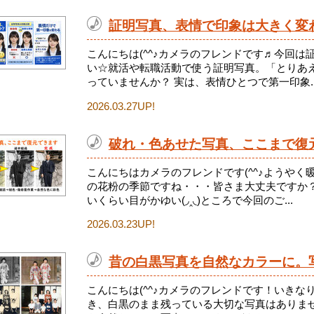
証明写真、表情で印象は大きく変
こんにちは(^^♪カメラのフレンドです♬今回
い☆就活や転職活動で使う証明写真。「とりあ
っていませんか？ 実は、表情ひとつで第一印象..
2026.03.27UP!
破れ・色あせた写真、ここまで復
こんにちはカメラのフレンドです(^^♪ようや
の花粉の季節ですね・・・皆さま大丈夫ですか
いくらい目がかゆい(◞‸◟)ところで今回のご...
2026.03.23UP!
昔の白黒写真を自然なカラーに。
こんにちは(^^♪カメラのフレンドです！いき
き、白黒のまま残っている大切な写真はありませ