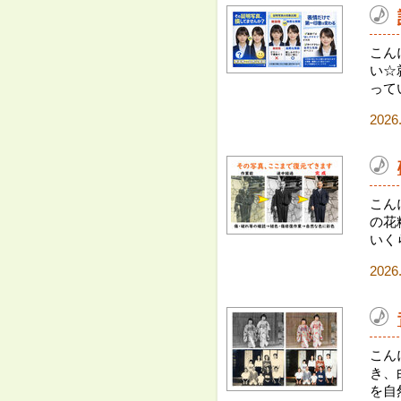
こん
い☆
って
2026
こん
の花
いく
2026
こん
き、
を自