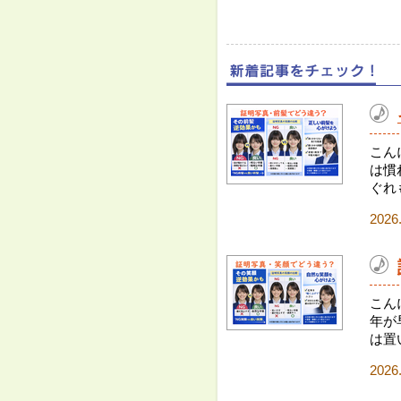
こん
は慣
ぐれ
2026
こん
年が
は置
2026