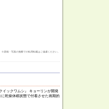
※原稿・写真の無断での転用転載はご遠慮ください。
 クイックワムシ』 キョーリンが開発
紙片に乾燥休眠状態で付着させた画期的