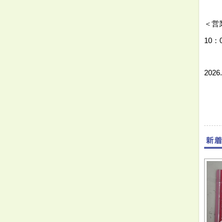
⇓
＜営
10：
⇓
2026.