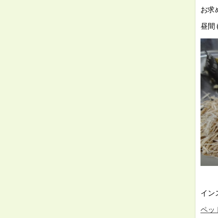
お求
昼間
⇓
イン
ペット