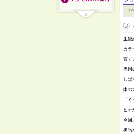
イ
生後
カラ
育て
専用
しば
体の
「ミ
ヒナ
今回
担当