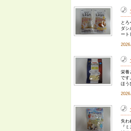
とろ
ダシ
ート
2026
栄養
です
ほう
2026
失わ
『ミ