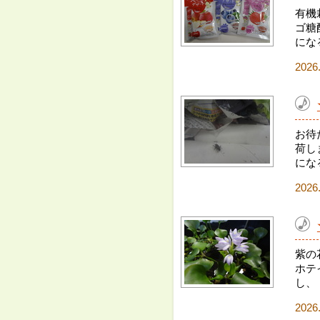
有機
ゴ糖
にな
2026
お待
荷し
にな
2026
紫の
ホテ
し、
2026