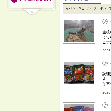
イベント&セール
クーポン
生後
えて
ヒナ
2026
調理
す！
な素
2026