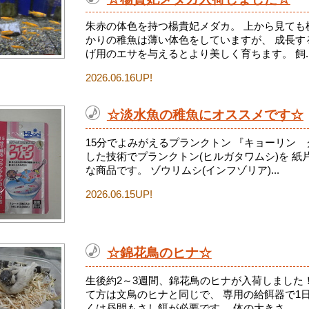
朱赤の体色を持つ楊貴妃メダカ。 上から見ても
かりの稚魚は薄い体色をしていますが、 成長す
げ用のエサを与えるとより美しく育ちます。 飼..
2026.06.16UP!
☆淡水魚の稚魚にオススメです☆
15分でよみがえるプランクトン 『キョーリン
した技術でプランクトン(ヒルガタワムシ)を 
な商品です。 ゾウリムシ(インフゾリア)...
2026.06.15UP!
☆錦花鳥のヒナ☆
生後約2～3週間、錦花鳥のヒナが入荷しました
て方は文鳥のヒナと同じで、 専用の給餌器で1日
くは昼間もさし餌が必要です。 体の大きさ...