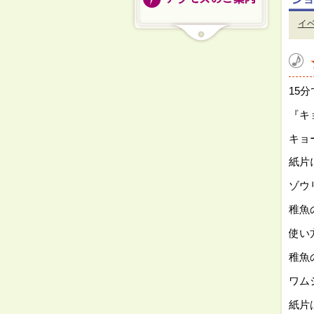
イ
15
『キ
キョ
紙片
ゾウ
稚魚
使い
稚魚
ワム
紙片