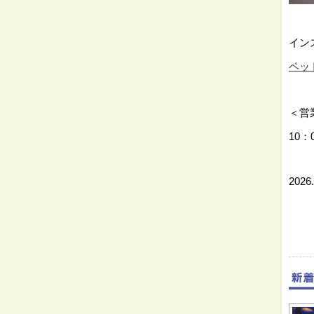
⇓
イン
ペット
⇓
＜営
10：
⇓
2026.