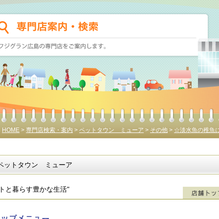
HOME
>
専門店検索・案内
>
ペットタウン ミューア
>
その他
>
☆淡水魚の稚魚
ペットタウン ミューア
ットと暮らす豊かな生活"