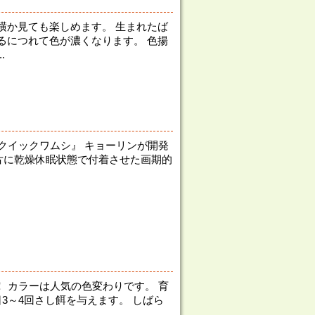
横か見ても楽しめます。 生まれたば
るにつれて色が濃くなります。 色揚
.
 クイックワムシ』 キョーリンが開発
紙片に乾燥休眠状態で付着させた画期的
！ カラーは人気の色変わりです。 育
3～4回さし餌を与えます。 しばら