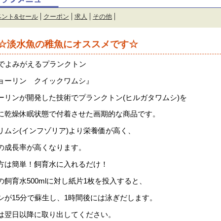
ベント&セール
クーポン
求人
その他
☆淡水魚の稚魚にオススメです☆
分でよみがえるプランクトン
ョーリン クイックワムシ』
ーリンが開発した技術でプランクトン(ヒルガタワムシ)を
に乾燥休眠状態で付着させた画期的な商品です。
リムシ(インフゾリア)より栄養価が高く、
の成長率が高くなります。
方は簡単！飼育水に入れるだけ！
の飼育水500mlに対し紙片1枚を投入すると、
シが15分で蘇生し、1時間後には泳ぎだします。
は翌日以降に取り出してください。