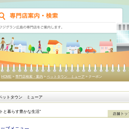
HOME
>
専門店検索・案内
>
ペットタウン ミューア
> クーポン
ペットタウン ミューア
ットと暮らす豊かな生活"