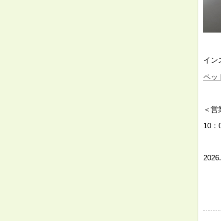
⇓
イン
ペット
⇓
＜営
10：
⇓
2026.