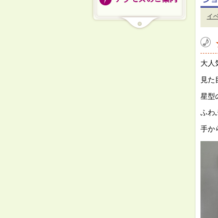
イ
大人
見た
星型
ふわ
手か