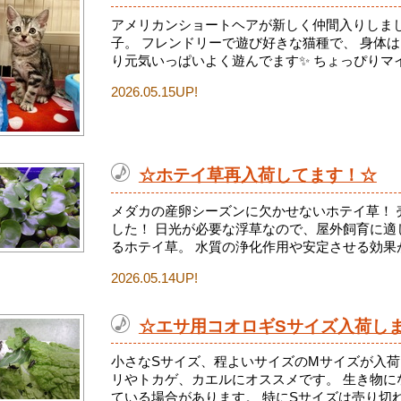
アメリカンショートヘアが新しく仲間入りしまし
子。 フレンドリーで遊び好きな猫種で、 身体
り元気いっぱいよく遊んでます✨ ちょっぴりマイ.
2026.05.15UP!
☆ホテイ草再入荷してます！☆
メダカの産卵シーズンに欠かせないホテイ草！ 
した！ 日光が必要な浮草なので、屋外飼育に適
るホテイ草。 水質の浄化作用や安定させる効果が.
2026.05.14UP!
☆エサ用コオロギSサイズ入荷し
小さなSサイズ、程よいサイズのMサイズが入荷
リやトカゲ、カエルにオススメです。 生き物に
ている場合があります。 特にSサイズは売り切れ.