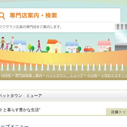
HOME
>
専門店検索・案内
>
ペットタウン ミューア
>
その他
>
☆売れてます！
ペットタウン ミューア
ットと暮らす豊かな生活"