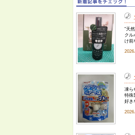
"天
クル
け前
2026
凍ら
特殊
好き
2026