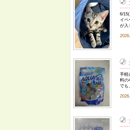
6/
イペ
が入
2026
手軽
料の
でも
2026