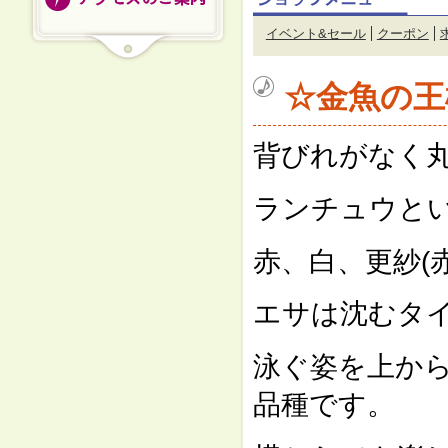
イベント&セール
クーポン
☆金魚の王
背びれがなく
ランチュウと
赤、白、更紗(
エサは沈むタ
泳ぐ姿を上か
品種です。