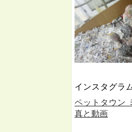
⇓
インスタグラ
ペットタウン ミュー
真と動画
⇓