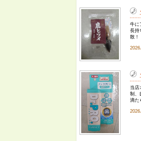
牛に
長持
散！
2026
当店
制、
滴た
2026