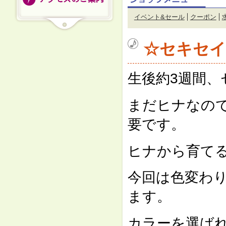
イベント&セール
クーポン
☆セキセ
生後約3週間
まだヒナなので
要です。
ヒナから育て
今回は色変わ
ます。
カラーを選ば