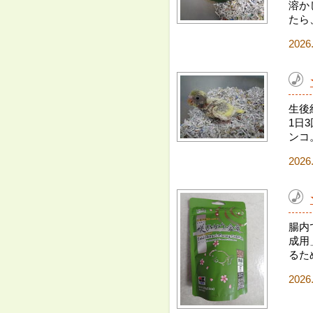
溶か
たら
2026
生後
1日
ンコ
2026
腸内
成用
るた
2026