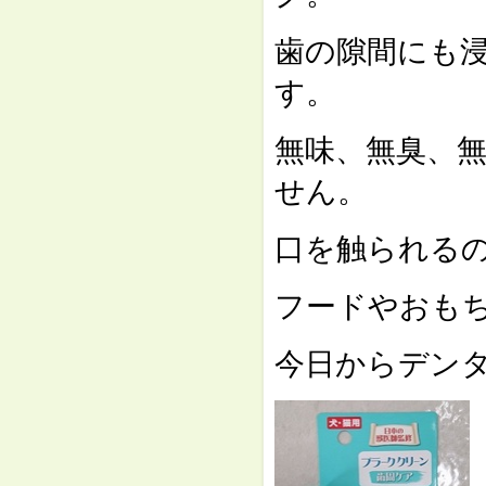
歯の隙間にも
す。
無味、無臭、
せん。
口を触られる
フードやおも
今日からデン