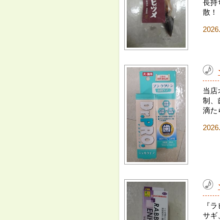
長持
散！
2026
当店
制、
滴た
2026
『ラ
サギ