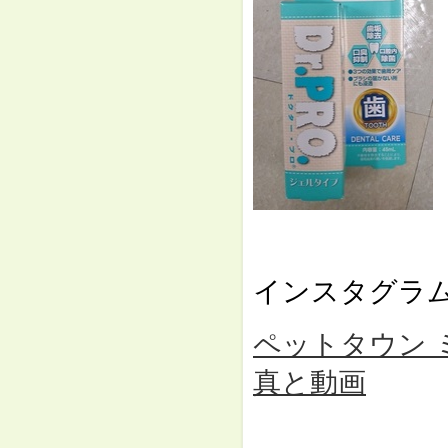
⇓
インスタグラ
ペットタウン ミュー
真と動画
⇓