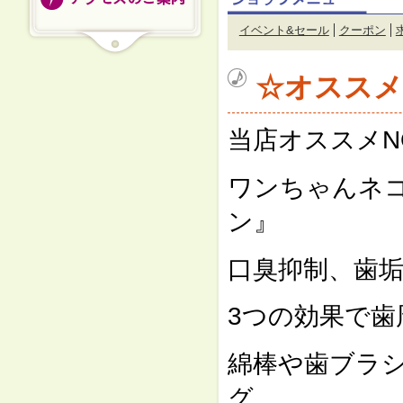
イベント&セール
クーポン
☆オススメ
当店オススメNO
ワンちゃんネ
ン』
口臭抑制、歯
3つの効果で歯
綿棒や歯ブラ
グ。