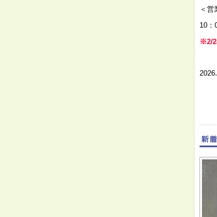
＜営
10：
※2/
⇓
2026.