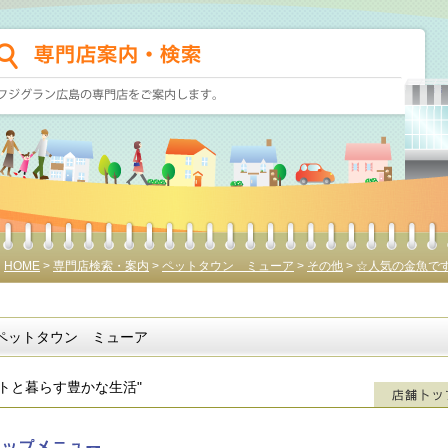
HOME
>
専門店検索・案内
>
ペットタウン ミューア
>
その他
>
☆人気の金魚で
ペットタウン ミューア
ットと暮らす豊かな生活"