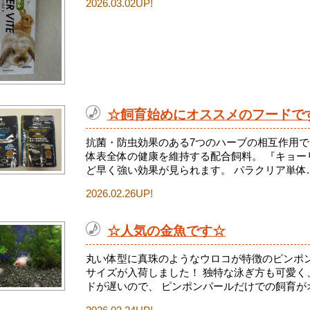
2026.03.02UP!
☆飼育始めにオススメのフードで
抗菌・防虫効果のある7つのハーブの相互作用で
体表全体の健康を維持する配合飼料。 『キョー
ど早く強い効果が見られます。 パラクリア単体..
2026.02.26UP!
☆人気の金魚です☆
丸い体型に真珠のようなウロコが特徴のピンポン
サイズが入荷しました！ 独特な泳ぎ方も可愛く
ドが遅いので、 ピンポンパールだけでの飼育がオ.