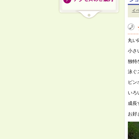
イ
丸い
小さ
独特
泳ぐ
ピン
いろ
成長
お好