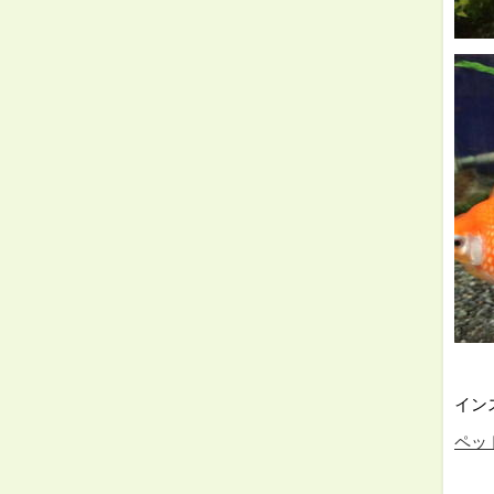
⇓
イン
ペット
⇓