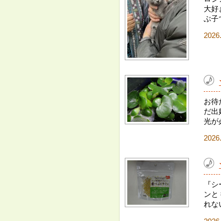
大好
ぶ子
2026
お待
だ出
光が
2026
『シ
ンと
れな