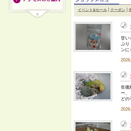
イベント&セール
クーポン
甘い
ぷり
ンに
2026
生後
ー、
どの
2026