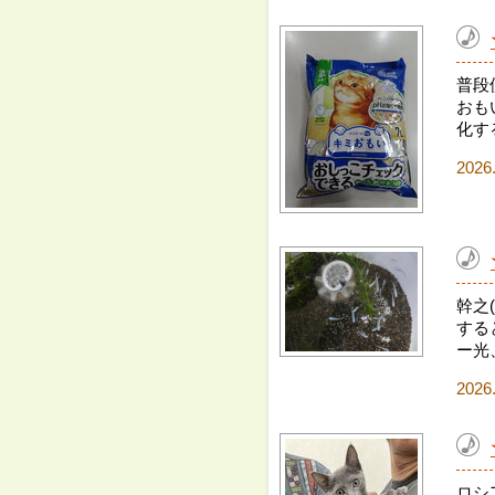
普段
おも
化す
2026
幹之
する
ー光
2026
ロシ