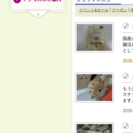
イベント&セール
クーポン
国産
腸活
とし
2026
もう
スナ
ます
2026