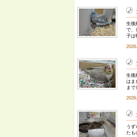
生後
で、
子は
2026
生後
はま
まで
2026
うず
たも