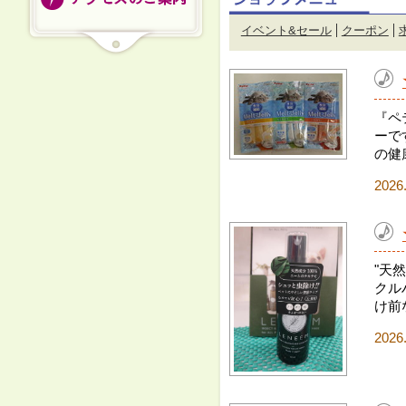
イベント&セール
クーポン
『ペ
ーで
の健
2026
"天
クル
け前
2026