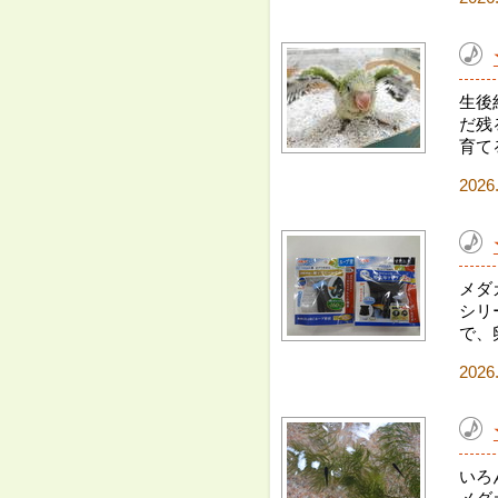
生後
だ残
育て
2026
メダ
シリ
で、
2026
いろ