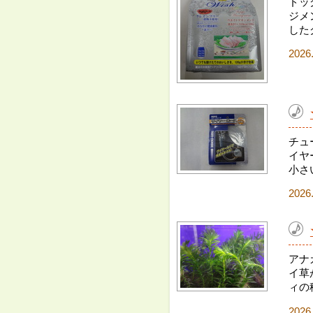
ドッ
ジメ
した
2026
チュ
イヤ
小さ
2026
アナ
イ草
ィの
2026