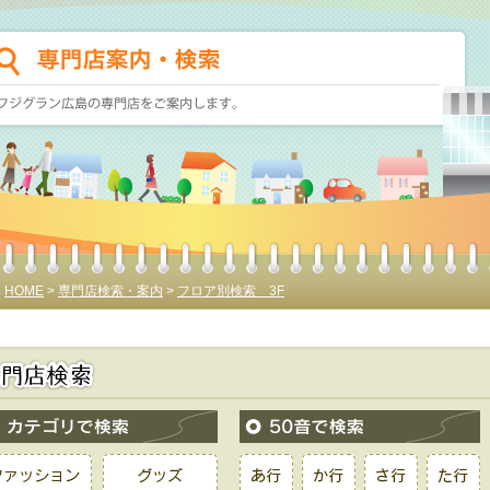
HOME
>
専門店検索・案内
>
フロア別検索 3F