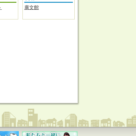
ト
廣文館