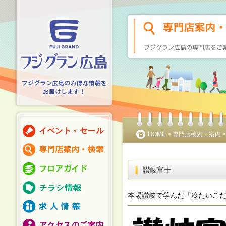
HOME
>
専門店検索・案内
讃岐富士
本場讃岐で学んだ「冷たいこ