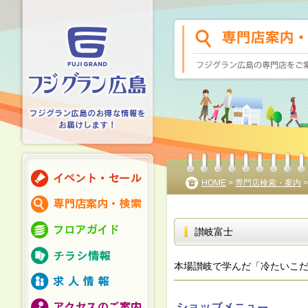
HOME
>
専門店検索・案内
讃岐富士
本場讃岐で学んだ「冷たいこ