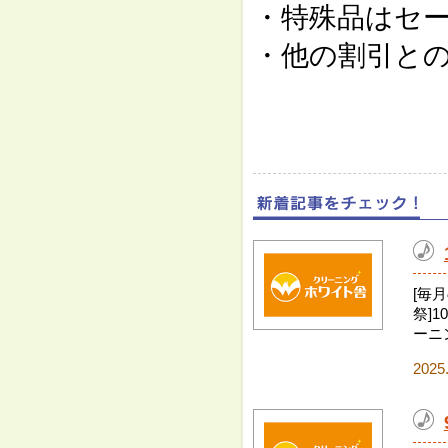
・特殊品はセ
・他の割引と
[毎
祭]1
ーニン
2025