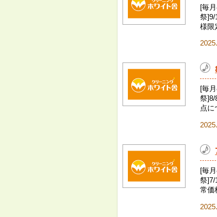
[毎
祭]9
様限定
2025
[毎
祭]8
点に
2025
[毎
祭]7
常価格
2025