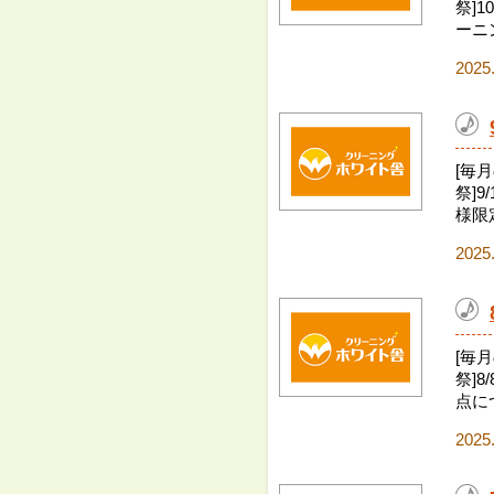
祭]1
ーニン
2025
[毎
祭]9
様限定
2025
[毎
祭]8
点に
2025