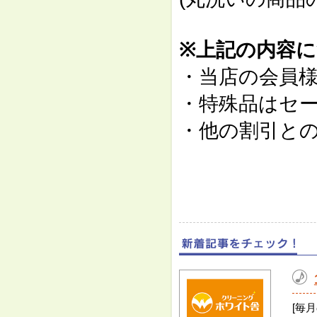
※上記の内容
・当店の会員
・特殊品はセ
・他の割引と
[毎