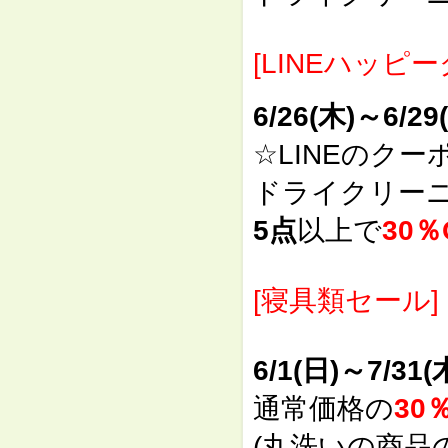
[LINEハッピ
6/26(木)～6/29
☆LINEのク
ドライクリー
5点
以上で
30％
[寝具類セール]
6/1(日)～7/31(
通常価格の
30
(丸洗いの商品