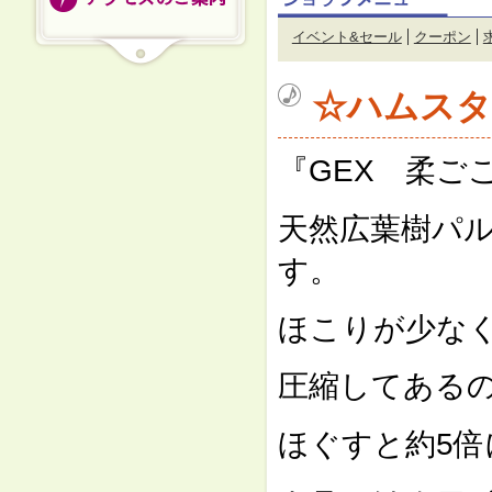
イベント&セール
クーポン
☆ハムスタ
『GEX 柔ご
天然広葉樹パル
す。
ほこりが少な
圧縮してある
ほぐすと約5倍