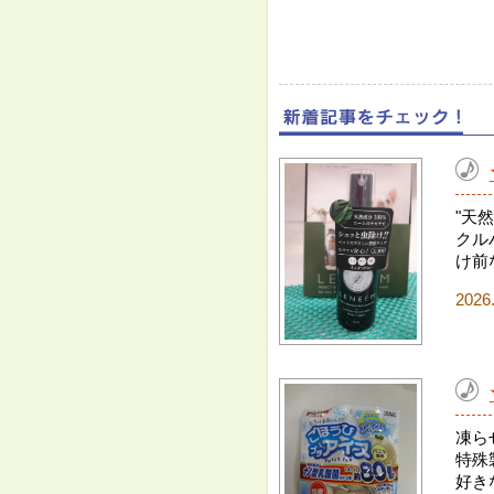
"天
クル
け前
2026
凍ら
特殊
好き