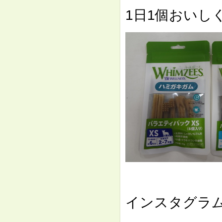
1日1個おいし
⇓
インスタグラ