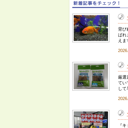
背び
ばれ
えま
2026
厳選
てい
して
2026
『キ