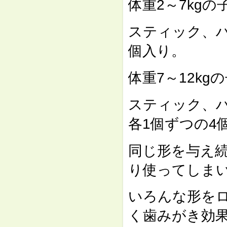
体重2～7kg
スティック、
個入り。
体重7～12k
スティック、
各1個ずつの4
同じ形を与え
り使ってしま
いろんな形を
く歯みがき効