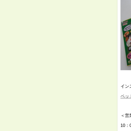
⇓
イン
ペット
⇓
＜営
10：