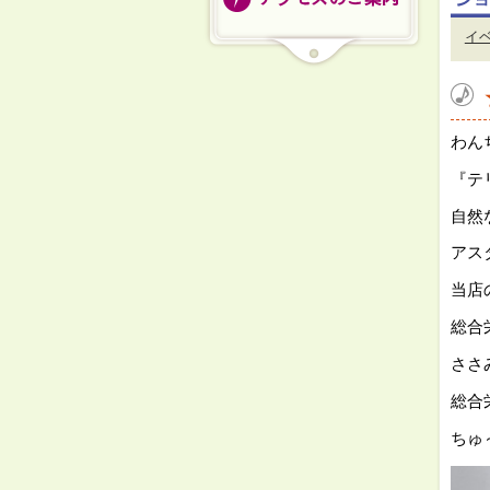
イ
わん
『テ
自然
アス
当店
総合
ささ
総合
ちゅ