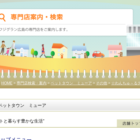
HOME
>
専門店検索・案内
>
ペットタウン ミューア
>
その他
>
☆わんちゅ～る
ペットタウン ミューア
ットと暮らす豊かな生活"