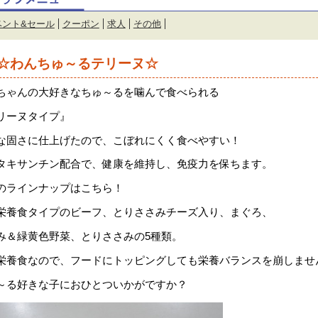
ベント&セール
クーポン
求人
その他
☆わんちゅ～るテリーヌ☆
ちゃんの大好きなちゅ～るを噛んで食べられる
リーヌタイプ』
な固さに仕上げたので、こぼれにくく食べやすい！
タキサンチン配合で、健康を維持し、免疫力を保ちます。
のラインナップはこちら！
栄養食タイプのビーフ、とりささみチーズ入り、まぐろ、
み＆緑黄色野菜、とりささみの5種類。
栄養食なので、フードにトッピングしても栄養バランスを崩しませ
～る好きな子におひとついかがですか？