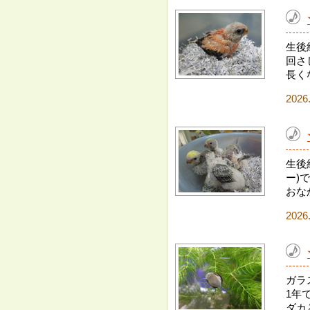
生後
回さ
長く
2026
生後
ー)
おな
2026
ガラ
1年
ダカ