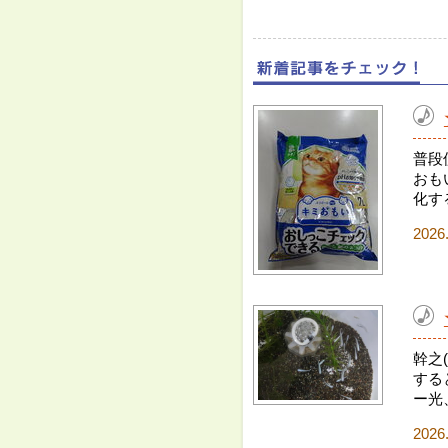
普段
おも
化す
2026
幹之
する
ー光
2026