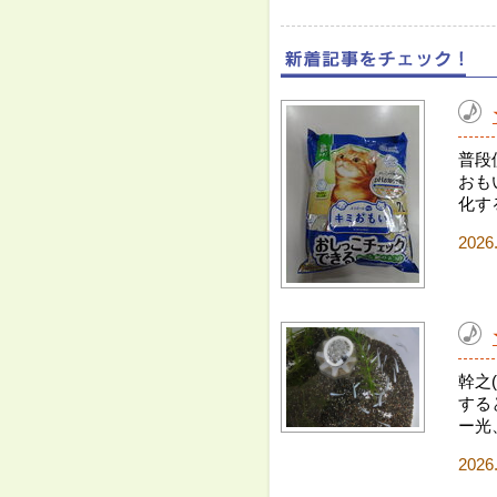
普段
おも
化す
2026
幹之
する
ー光
2026