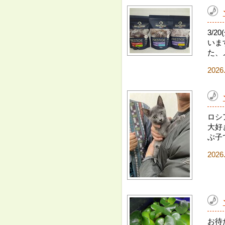
3/
いま
た、
2026
ロシ
大好
ぶ子
2026
お待