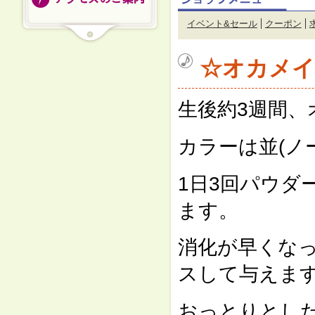
イベント&セール
クーポン
☆オカメイ
生後約3週間
カラーは並(ノ
1日3回パウダ
ます。
消化が早くな
スして与えま
おっとりとし