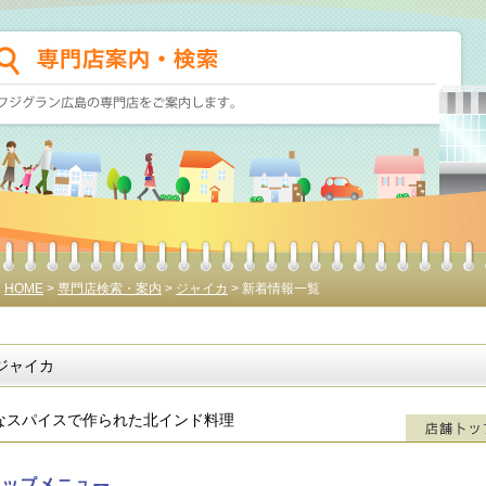
HOME
>
専門店検索・案内
>
ジャイカ
> 新着情報一覧
ジャイカ
なスパイスで作られた北インド料理