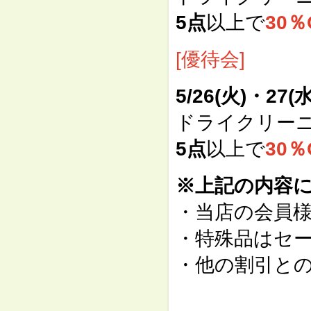
5点
以上で
30％
[優待会]
5/26(火)・27(水
ドライクリー
5点
以上で
30％
※上記の内容
・当店の会員
・特殊品はセ
・他の割引と