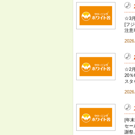
☆3
[フジ
注意事
2026
☆2
20％
スタ
2026
[年末
セー
謝祭..