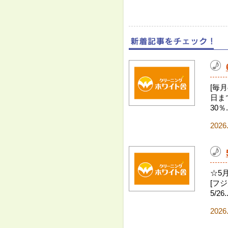
[毎
日まで
30％.
2026
☆5
[フジ
5/26..
2026