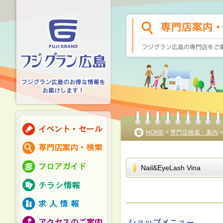
HOME
>
専門店検索・案内
Nail&EyeLash Vina