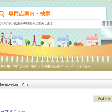
HOME
>
専門店検索・案内
>
Nail&EyeLash Vina
> イベント&セール
Nail&EyeLash Vina