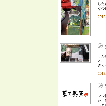
した
な今
2012
こん
と、
さくろ
2012
フジ
た、
５０