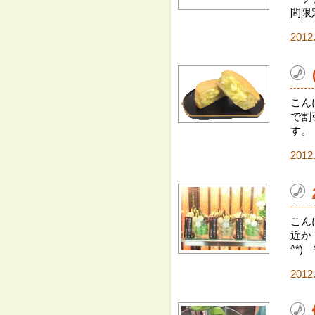
間限定
2012
こん
で割
す。 
2012
こん
近か
^*)
2012