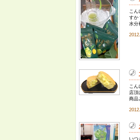
こん
すか
水分
2012
こん
店頂
商品
2012
いつ