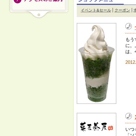
イベント&セール
クーポン
もう
に。
は、今
2012
いつ
「ソ