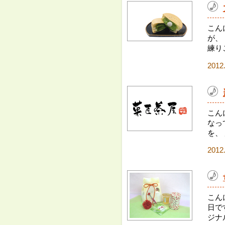
こん
が、
練り
2012
こん
なっ
を、
2012
こん
日で
ジナ