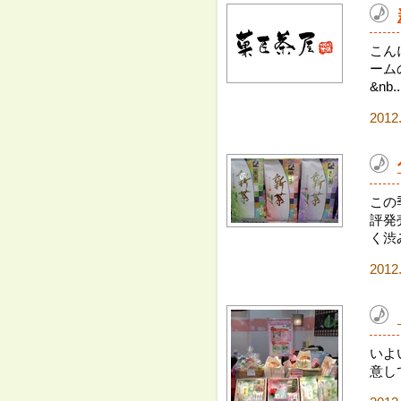
こん
ーム
&nb..
2012
この
評発
く渋
2012
いよ
意し