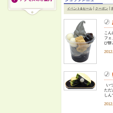
イベント&セール
クーポン
こん
フェ
び餅と
2012
いつ
ただ
しん
2012