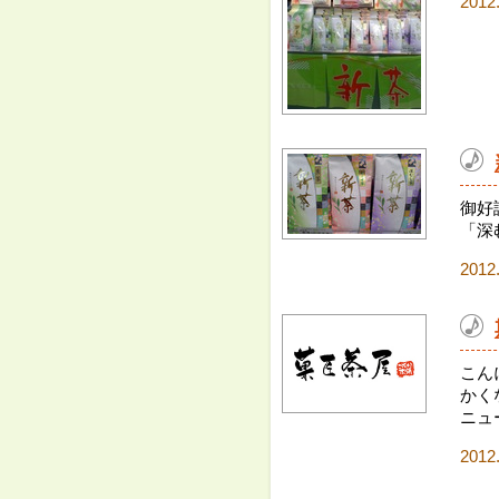
2012
御好
「深
2012
こん
かく
ニュ
2012