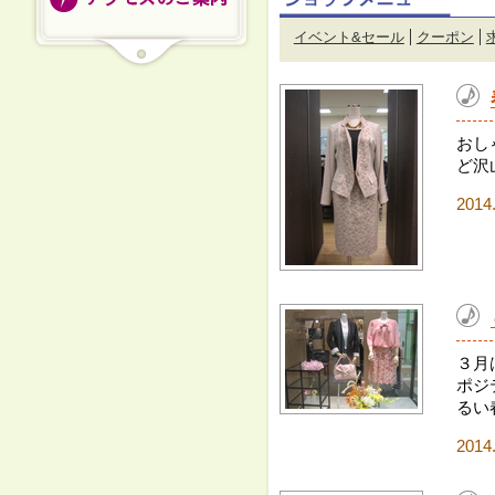
イベント&セール
クーポン
おし
ど沢
2014
３月
ポジ
るい
2014