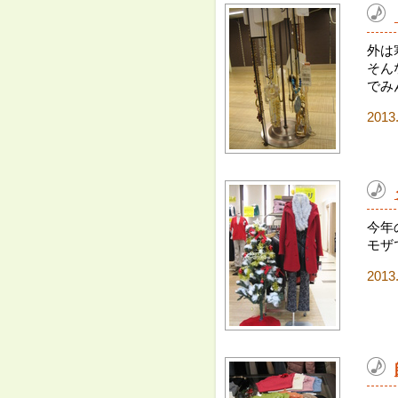
外は
そん
でみ
2013
今年
モザ
2013