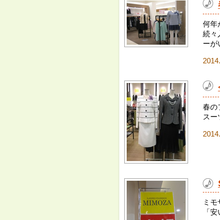
何年
続々
ーが
2014
春の
スー
2014
ミモ
「安