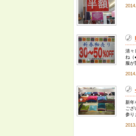
2014
清々
ね（
服が
2014
新年
ござ
参り
2013