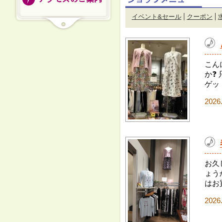
イベント&セール
クーポン
こん
か❓
ゲッ
2026
お久
ょうか
はお
2026