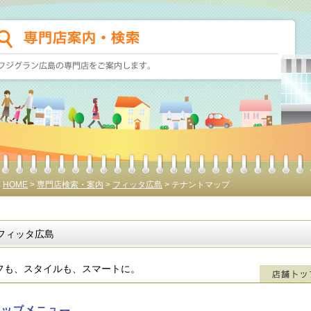
HOME
>
専門店検索・案内
>
フィッタ広島
> テナントマップ
フィッタ広島
フも、スタイルも、スマートに。