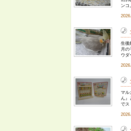
ンコ
2026
生後
月の
ウダ
2026
マル
ん』
でス
2026