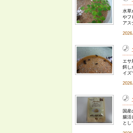
水草
やフ
アス
2026
エサ
餌し
イズ
2026
国産
腸活
とし