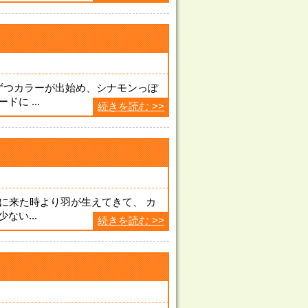
ずつカラーが出始め、シナモンっぽ
に ...
続きを読む >>
店に来た時より羽が生えてきて、 カ
ない...
続きを読む >>