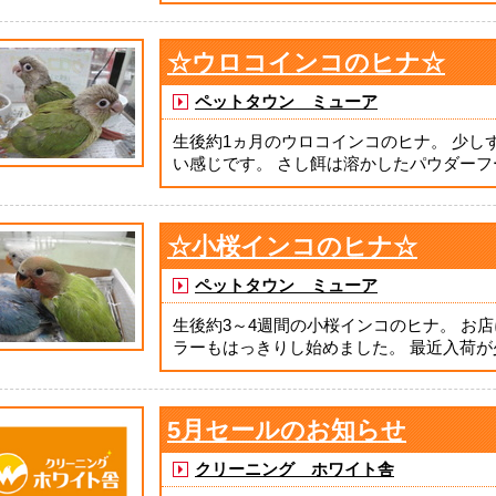
☆ウロコインコのヒナ☆
ペットタウン ミューア
生後約1ヵ月のウロコインコのヒナ。 少し
い感じです。 さし餌は溶かしたパウダーフード
☆小桜インコのヒナ☆
ペットタウン ミューア
生後約3～4週間の小桜インコのヒナ。 お
ラーもはっきりし始めました。 最近入荷が少
5月セールのお知らせ
クリーニング ホワイト舎