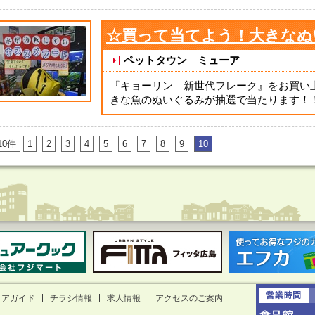
☆買って当てよう！大きなぬ
ペットタウン ミューア
『キョーリン 新世代フレーク』をお買い
きな魚のぬいぐるみが抽選で当たります！！ ⇓
10件
1
2
3
4
5
6
7
8
9
10
ロアガイド
チラシ情報
求人情報
アクセスのご案内